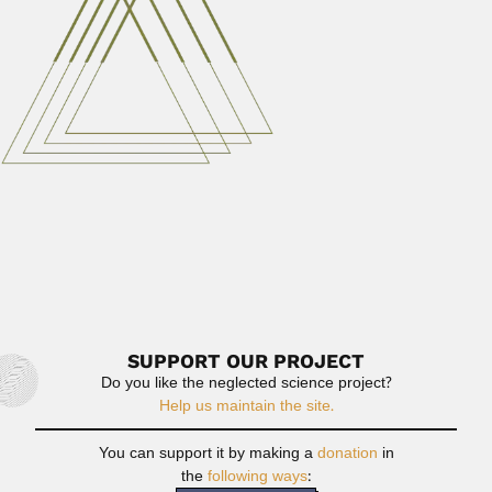
Read More
Tomas Cekalovic
Tomas Nicolás Cekalovic Kuschevich, Chilean
entomologist and arachnologist (Punta Arenas...
February 27, 2024
Read More
Charles Edward Moss
Charles Edward Moss, English / South African botanist
(Hyde, Cheshire...
April 3, 2024
Read More
SUPPORT OUR PROJECT
Do you like the neglected science project?
Help us maintain the site.
You can support it by making a
donation
in
the
following ways
: