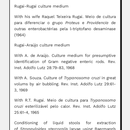
Rugai-Rugai culture medium
With his wife Raquel Teixeira Rugai. Meio de cultura
para diferenciar o grupo
Proteus
e
Providencia
de
outras enterobactérias pela l-triptofano desaminase
(1964)
Rugai-Araújo culture medium
With A. de Araújo. Culture medium for presumptive
identification of Gram negative enteric rods. Rev.
Inst. Adolfo Lutz 28:79-83, 1968
With A. Souza. Culture of
Trypanosoma cruzi
in great
volums by air bubbling.
Rev. Inst. Adolfo Lutz 29:61-
3, 1969
With R.T. Rugai. Meio de cultura para
Trypanosoma
cruzi
esterilizável pelo calor. Rev. Inst. Adolfo Lutz
25:61-4, 1965
Conditioning of liquid stools for extraction
of
Strongyloides stercoralis
larvae using Baermann’s