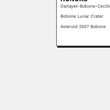
Dartayet-Bobone-Cecil
Bobone Lunar Crater
Asteroid 2507 Bobone
Otto Wucherer
Otto Eduard Heinrich Wucherer, Br
June 30, 2024
Mohamed Haniff
Mohamed Haniff Bin Kupey Pichey,
February 29, 2024