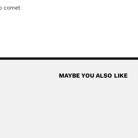
io comet
MAYBE YOU ALSO LIKE
José Carlos
azilian physician and naturalist (Porto, Portugal...
José Carlos de Fig
February 28, 202
Read More
 Malaysian gardener, botanical explorer and...
Read More