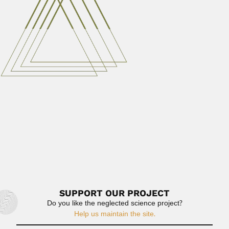
(Capela Nova, Minas...
February 28, 2024
Read More
Victor Neumann-Lara
Victor Neumann Lara, Mexican mathematician (Huejutla
de Reyes, Hidalgo State 06 June...
April 9, 2024
Read More
Ahmed Hassan Wahba
Ahmed Hassan Wahba, Egyptian bacteriologist (Berlin,
Germany 15 December 1922...
June 30, 2024
Read More
SUPPORT OUR PROJECT
Do you like the neglected science project?
Help us maintain the site.