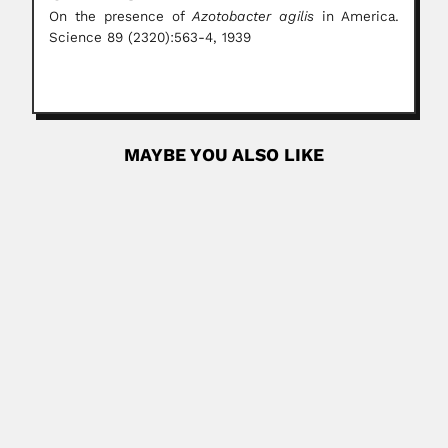
On the presence of
Azotobacter agilis
in America.
Science 89 (2320):563-4, 1939
MAYBE YOU ALSO LIKE
Ermi Zhao
Ermi Zhao, Chinese herpetologist (Chengdu, Sichuan
Province 1930 – Chengdu, Sichuan Province...
June 30, 2024
Read More
Alpheus Fuller Williams
Alpheus Fuller Williams, US-born South African mining
engineer (Oakland, Alameda...
June 30, 2024
Read More
Norberto Galiano
Norberto Esteban Galiano, Argentine-born