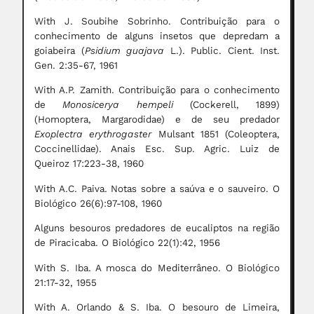
With J. Soubihe Sobrinho. Contribuição para o
conhecimento de alguns insetos que depredam a
goiabeira (
Psidium guajava
L.). Public. Cient. Inst.
Gen. 2:35-67, 1961
With A.P. Zamith. Contribuição para o conhecimento
de
Monosicerya hempeli
(Cockerell, 1899)
(Homoptera, Margarodidae) e de seu predador
Exoplectra erythrogaster
Mulsant 1851 (Coleoptera,
Coccinellidae). Anais Esc. Sup. Agric. Luiz de
Queiroz 17:223-38, 1960
With A.C. Paiva. Notas sobre a saúva e o sauveiro. O
Biológico 26(6):97-108, 1960
Alguns besouros predadores de eucaliptos na região
de Piracicaba. O Biológico 22(1):42, 1956
With S. Iba. A mosca do Mediterrâneo. O Biológico
21:17-32, 1955
With A. Orlando & S. Iba. O besouro de Limeira,