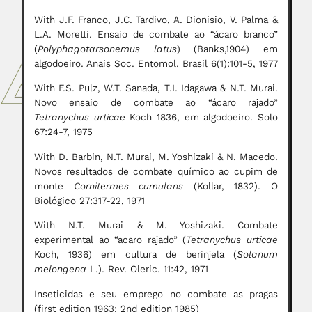
With J.F. Franco, J.C. Tardivo, A. Dionisio, V. Palma &
L.A. Moretti. Ensaio de combate ao “ácaro branco”
(
Polyphagotarsonemus latus
) (Banks,1904) em
algodoeiro. Anais Soc. Entomol. Brasil 6(1):101-5, 1977
With F.S. Pulz, W.T. Sanada, T.I. Idagawa & N.T. Murai.
Novo ensaio de combate ao “ácaro rajado”
Tetranychus urticae
Koch 1836, em algodoeiro. Solo
67:24-7, 1975
With D. Barbin, N.T. Murai, M. Yoshizaki & N. Macedo.
Novos resultados de combate químico ao cupim de
monte
Cornitermes cumulans
(Kollar, 1832). O
Biológico 27:317-22, 1971
With N.T. Murai & M. Yoshizaki. Combate
experimental ao “acaro rajado” (
Tetranychus urticae
Koch, 1936) em cultura de berinjela (
Solanum
melongena
L.). Rev. Oleric. 11:42, 1971
Inseticidas e seu emprego no combate as pragas
(first edition 1963; 2nd edition 1985)