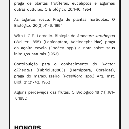
praga de plantas frutíferas, eucaliptos e algumas
outras culturas. O Biológico 20:1-10, 1954
As lagartas rosca. Praga de plantas hortícolas. O
Biológico 20(3):41-6, 1954
With L.G.E. Lordello. Biologia de
Arsenura xanthopus
(Walker 1855) (Lepidoptera, Adelocephalidae) praga
do açoita cavalo (
Luehea
spp.) e nota sobre seus
inimigos naturais (1953)
Contribuição para o conhecimento do
Diactor
bilineatus
(Fabricius,1803) (Hemiptera, Coreidae),
praga do maracujazeiro (
Passiflora
spp.) Arq. Inst.
Biol. 21:21-42, 1952
Alguns percevejos das frutas. O Biológico 18 (11):181-
7, 1952
HONORS