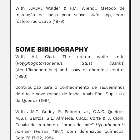
With J.M.M. Walder & F.M. Wiendl. Método de
marcação de iscas para saúvas
Atta
spp, com
fósforo radioativo (1979)
SOME BIBLIOGRAPHY
With A.I. Clari. The cotton white mite
(
Polyphagotarsonemus latus
) (Banks)
(Acari:Tarsonemidae) and assay of chemical control
(1990)
Contribuição para o conhecimento de sauveirinhos
de oito e nove meses de idade. Anais Esc. Sup. Luiz
de Queiroz (1987)
With J.M.T. Godoy, R. Pedreiro Jr., C.A.C. Queiroz,
M.S.T. Santos, S.L. Almeida, C.R.L. Corte & J. Cioni.
Ensaio de combate a “broca do café”
Hypothenemis
hampei
(Ferrari, 1867) com defensivos químicos.
Solo 76:17-22, 1984