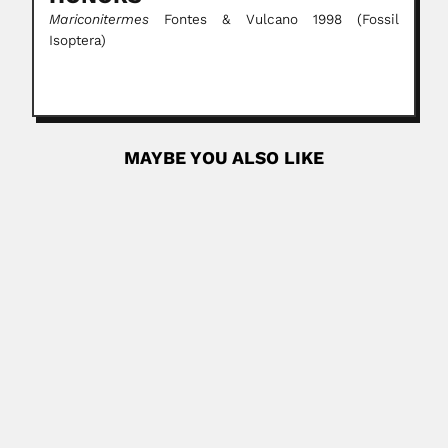
Mariconitermes
Fontes & Vulcano 1998 (Fossil
Isoptera)
MAYBE YOU ALSO LIKE
Jhillu Singh Yadav
Jhillu Singh Yadav, Indian organic chemist (Azamgarh
District, Uttar Pradesh...
June 30, 2024
Read More
Ernesto Macotela
Ernesto Macotela Ruiz, Mexican dermatologist (Ciudad de
Mexico 26 January...
April 3, 2024
Read More
Peter Seeligmann