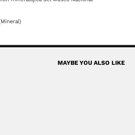
(Mineral)
MAYBE YOU ALSO LIKE
ilian ornithologist (Russelville, Alabama State 18...
Read More
carcinologist (Recife 04 November 1937 –...
Read More
li