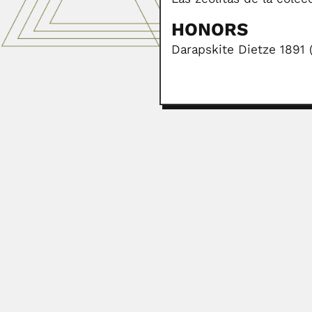
HONORS
Darapskite Dietze 1891 
Edwin O’Neill Willis
Edwin O’Neill Willis, US-born Braz
June 30, 2024
Petronio Alves Coelho
Petrônio Alves Coelho, Brazilian 
February 27, 2024
Eduardo Alfredo Zancol