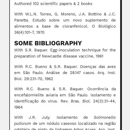
Authored 102 scientific papers & 2 books
With W.L.N. Torres, G. Moreno, J.A. Bottino & J.C.
Panetta. Estudo sobre um novo suplemento de
alimentos a base de cloranfenicol. O Biológico
36(4):101-7, 1970
SOME BIBLIOGRAPHY
With S.R. Baquer. Egg-inoculation technique for the
preparation of Newcastle disease vaccine, 1961
With R.C. Bueno & S.R. Baquer. Doenças das aves
em São Paulo. Análise de 28.147 casos. Arq. Inst.
Biol. 29:231-70, 1962
With R.C. Bueno & S.R. Baquer. Ocorrência da
encefalomielite aviaria em São Paulo. Isolamento e
identificação do vírus. Rev. Bras. Biol. 24(3):31-44,
1964
With J.R. July. Isolamento de
Salmonella
pullorum
de um nódulo caseoso localizado na região
orbitária de pinto da linhagem Arbor Acres. Arq. Inst.