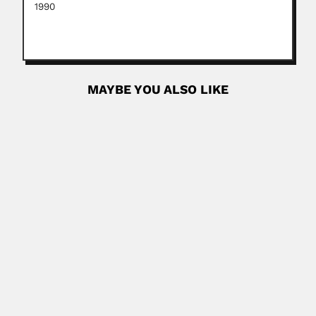
1990
MAYBE YOU ALSO LIKE
Houyong Wu
Houyong Wu, Chinese medical entomologist DESCRIBED
VALID SIPHONAPTERA TAXA Genera...
June 30, 2024
Read More
Cleber Jose Rodrigues Alho
Cleber José Rodrigues Alho, Brazilian ecologist and
helminthologist (Santarém, Pará...
February 25, 2024
Read More
Carlos Rivero Solar
Carlos Rivero Solar, Venezuelan inventor (Cabure, Falcón
State 04 November...