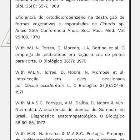
Biol. 36(1): 55-7, 1969
Eficiencia do ortodiclorobenzeno na destruição de
formas vegetativas e esporuladas de
Eimeria
sp.
Anais 25th Conferencia Anual Soc. Paul. Med. Vet
25:100, 1970
With W.L.N. Torres, G. Moreno, J.A. Bottino et al. O
emprego de antibióticos em ração inicial de pintos
para corte. O Biológico 36(7): ,1970
With W.L.N. Torres, D. Nobre, N. Momose et al.
Intoxicação em aves ocasionada
por
Cassia
occidentalis
L. O Biológico 37(8):204-8,
1971
With M.A.S.C. Portugal, A.M. Saliba. D. Nobre & M.N.
Narimatsu. A ocorrência de doença de Gumboro no
Brasil. Diagnóstico anatomopatológico. O Biológico
38:60-66, 1972
With M.N. Narimatsu & M.A.S.C. Portugal. Emprego