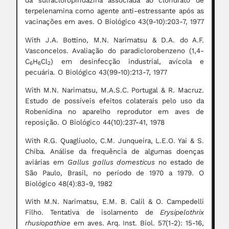
da sulfacloropiridazina associada ao cloridrato de
terpelenamina como agente anti-estressante após as
vacinações em aves. O Biológico 43(9-10):203-7, 1977
With J.A. Bottino, M.N. Narimatsu & D.A. do A.F.
Vasconcelos. Avaliação do paradiclorobenzeno (1,4-
C
H
Cl
) em desinfecção industrial, avícola e
6
6
2
pecuária. O Biológico 43(99-10):213-7, 1977
With M.N. Narimatsu, M.A.S.C. Portugal & R. Macruz.
Estudo de possíveis efeitos colaterais pelo uso da
Robenidina no aparelho reprodutor em aves de
reposição. O Biológico 44(10):237-41, 1978
With R.G. Quagliuolo, C.M. Junqueira, L.E.O. Yai & S.
Chiba. Análise da frequência de algumas doenças
aviárias em
Gallus gallus domesticus
no estado de
São Paulo, Brasil, no período de 1970 a 1979. O
Biológico 48(4):83-9, 1982
With M.N. Narimatsu, E.M. B. Calil & O. Campedelli
Filho. Tentativa de isolamento de
Erysipelothrix
rhusiopathiae
em aves. Arq. Inst. Biol. 57(1-2): 15-16,