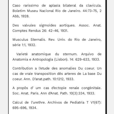
Caso raríssimo de aplasia bilateral da clavícula.
Boletim Museu Nacional Rio de Janeiro. 44:73-75, 2
Abb, 1928.
Des valvules sigmoides aortiques. Assoc. Anat.
Comptes Rendus 26: 42-46, 1931.
Musculus Sternalis. Rev. Univ. do Rio de Janeiro,
série 1:1, 1932.
Varieté anatomique du sternum. Arquivo de
Anatomia e Antropologia (Lisbon). 14: 629-633, 1933.
Contribution a l’etude des anomalies Du coeur. Un
cas de vraie transposition dês arteres de La base Du
coeur. Ann. D’anat.path. 10:1212, 1933.
A propôs d’ um cas d’ectopie renale congénitale.
Soc. Anat. Paris. Ann d’Anat. Path. 10(3):334, 1933.
Calcul de l’urethre. Archivos de Pediatria T V1(67):
695-696, 1934.