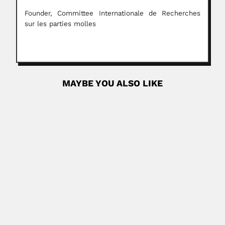
Founder, Committee Internationale de Recherches
sur les parties molles
MAYBE YOU ALSO LIKE
Olaf Mielke
Olaf Hermann Hendrik Mielke, German-born Brazilian
entomologist (Bonn 12 June...
April 7, 2024
Read More
Kuang Pan
Kuang Pan / Guang Pan, Chinese paleontologist (fl.1962-
97) DESCRIBED FOSSIL...
April 19, 2024
Read More
Jose Lemos Monteiro